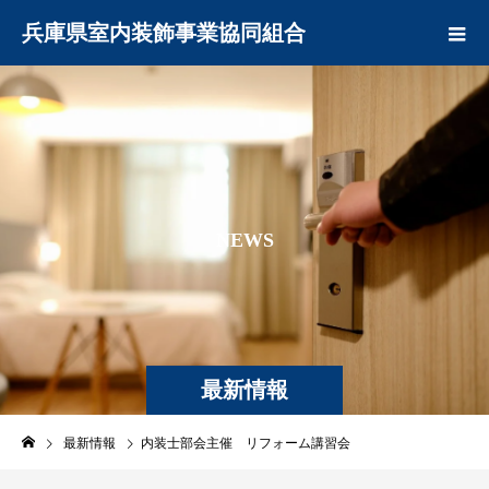
兵庫県室内装飾事業協同組合
N
E
W
S
最新情報
最新情報
内装士部会主催 リフォーム講習会