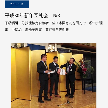
2018.01.11
平成30年新年互礼会 №3
①②福引 ③技能検定合格者 佐々木園さんを囲んで ④白井理
事 中締め ⑤池子理事 黄綬褒章表彰状