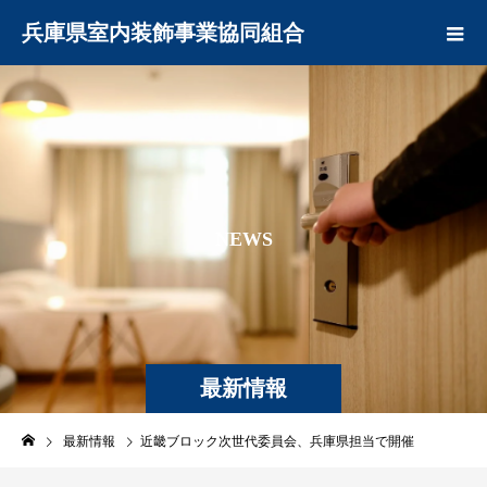
兵庫県室内装飾事業協同組合
N
E
W
S
最新情報
最新情報
近畿ブロック次世代委員会、兵庫県担当で開催