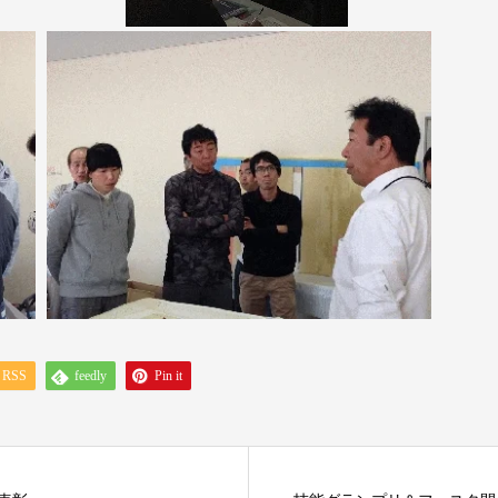
RSS
feedly
Pin it