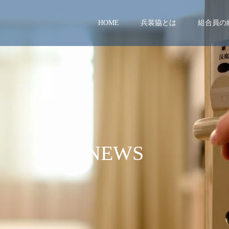
HOME
兵装協とは
組合員の
N
E
W
S