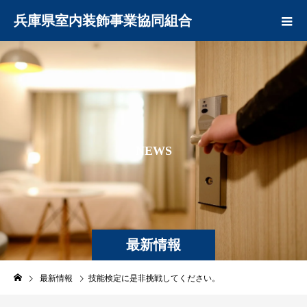
兵庫県室内装飾事業協同組合
N
E
W
S
最新情報
最新情報
技能検定に是非挑戦してください。