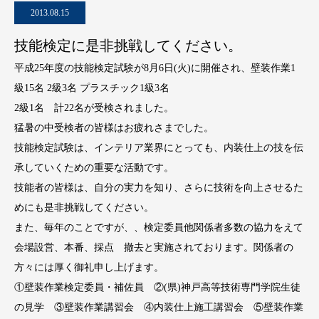
2013.08.15
技能検定に是非挑戦してください。
平成25年度の技能検定試験が8月6日(火)に開催され、壁装作業1
級15名 2級3名 プラスチック1級3名
2級1名 計22名が受検されました。
猛暑の中受検者の皆様はお疲れさまでした。
技能検定試験は、インテリア業界にとっても、内装仕上の技を伝
承していくための重要な活動です。
技能者の皆様は、自分の実力を知り、さらに技術を向上させるた
めにも是非挑戦してください。
また、毎年のことですが、、検定委員他関係者多数の協力をえて
会場設営、本番、採点 撤去と実施されております。関係者の
方々には厚く御礼申し上げます。
①壁装作業検定委員・補佐員 ②(県)神戸高等技術専門学院生徒
の見学 ③壁装作業講習会 ④内装仕上施工講習会 ⑤壁装作業