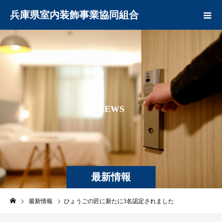
兵庫県室内装飾事業協同組合
N
E
W
S
最新情報
最新情報
ひょうごの匠に新たに3名認定されました